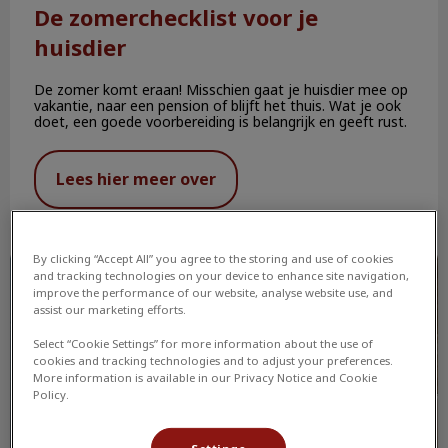
De zomerchecklist voor je
huisdier
De zomer komt eraan! Misschien gaat je huisdier mee op
vakantie, naar een pension of blijft het thuis. Wat je ook
doet, een goede voorbereiding is belangrijk en geeft rust.
Lees hier meer over
Verzekering
By clicking “Accept All” you agree to the storing and use of cookies
and tracking technologies on your device to enhance site navigation,
improve the performance of our website, analyse website use, and
assist our marketing efforts.
Select “Cookie Settings” for more information about the use of
cookies and tracking technologies and to adjust your preferences.
More information is available in our Privacy Notice and Cookie
Policy.
Settings