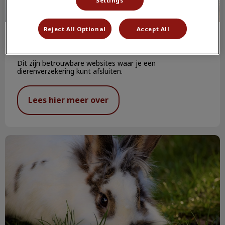
Reject All Optional
Accept All
Verzekering
Dit zijn betrouwbare websites waar je een
dierenverzekering kunt afsluiten.
Lees hier meer over
Bescherm je konijn voor warmere dagen